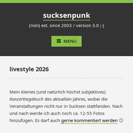
Zum
Inhalt
sucksenpunk
springen
(non) est. since 2003 / version 3.0 ;-)
MENÜ
livestyle 2026
Mein kleines (und natürlich höchst subjektives)
Konzerttagebuch
des aktuellen Jahres, wobei die
Veranstaltungen nicht nur in Sucksen stattfanden. Nach
und nach werde ich auch noch ca. 12-55 Fotos
hinzufügen. Es darf auch
gerne kommentiert werden
🙂