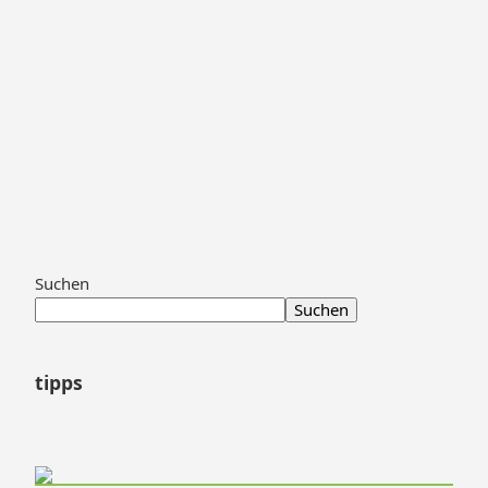
Zum
Suchen
Footer
Suchen
springen
tipps