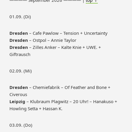
———— September 2026 ———— |
top ↑
01.09. (Di)
Dresden
– Cafe Pawlow – Tension + Uncertainty
Dresden
– Ostpol – Annie Taylor
Dresden
– Zilles Anker – Kalte Knie + UWE. +
Giftrausch
02.09. (Mi)
Dresden
– Chemiefabrik – Of Feather and Bone +
Civerous
Leipzig
– Klubraum Plagwitz – 20 Uhr! – Hanakuso +
Howling Setta + Hassan K.
03.09. (Do)