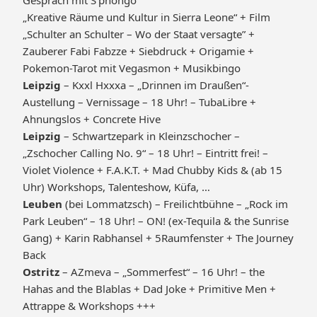
Gespräch mit S’phongo
„Kreative Räume und Kultur in Sierra Leone“ + Film
„Schulter an Schulter – Wo der Staat versagte” +
Zauberer Fabi Fabzze + Siebdruck + Origamie +
Pokemon-Tarot mit Vegasmon + Musikbingo
Leipzig
– Kxxl Hxxxa – „Drinnen im Draußen“-
Austellung – Vernissage – 18 Uhr! – TubaLibre +
Ahnungslos + Concrete Hive
Leipzig
– Schwartzepark in Kleinzschocher –
„Zschocher Calling No. 9“ – 18 Uhr! – Eintritt frei! –
Violet Violence + F.A.K.T. + Mad Chubby Kids & (ab 15
Uhr) Workshops, Talenteshow, Küfa, …
Leuben
(bei Lommatzsch) – Freilichtbühne – „Rock im
Park Leuben“ – 18 Uhr! – ON! (ex-Tequila & the Sunrise
Gang) + Karin Rabhansel + 5Raumfenster + The Journey
Back
Ostritz
– AZmeva – „Sommerfest“ – 16 Uhr! – the
Hahas and the Blablas + Dad Joke + Primitive Men +
Attrappe & Workshops +++