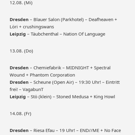
12.08. (Mi)
Dresden
– Blauer Salon (Parkhotel) – Deafheaven +
Löri + crushingswans
Leipzig
– Täubchenthal – Nation Of Language
13.08. (Do)
Dresden
– Chemiefabrik – MIDNIGHT + Spectral
Wound + Phantom Corporation
Dresden
– Scheune (Open Air) – 19:30 Uhr! – Eintritt
frei! – VagabunT
Leipzig
– Stö (klein) – Stoned Medusa + King Howl
14.08. (Fr)
Dresden
– Riesa Efau – 19 Uhr! – END//ME + No Face