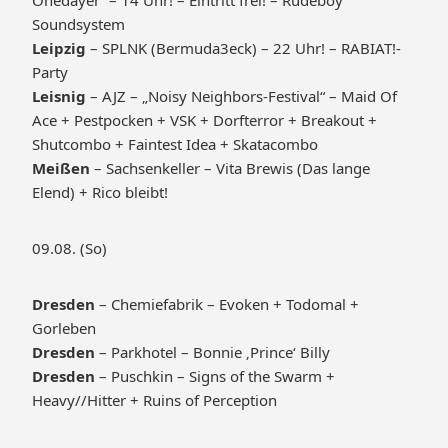
Onedayer“ – 14 Uhr! – Eintritt frei! – Rudeboy
Soundsystem
Leipzig
– SPLNK (Bermuda3eck) – 22 Uhr! – RABIAT!-
Party
Leisnig
– AJZ – „Noisy Neighbors-Festival“ – Maid Of
Ace + Pestpocken + VSK + Dorfterror + Breakout +
Shutcombo + Faintest Idea + Skatacombo
Meißen
– Sachsenkeller – Vita Brewis (Das lange
Elend) + Rico bleibt!
09.08. (So)
Dresden
– Chemiefabrik – Evoken + Todomal +
Gorleben
Dresden
– Parkhotel – Bonnie ‚Prince‘ Billy
Dresden
– Puschkin – Signs of the Swarm +
Heavy//Hitter + Ruins of Perception