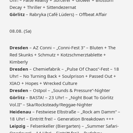
Uhr! – False Reality + Sorcerer + Glower + Blossom
Decay + Thriller + Sittendezernat
Görlitz
– Rabryka (Café Lüders) – Offbeat Affair
08.08. (Sa)
Dresden
– AZ Conni – „Conni-Fest 3“ – Bluten + The
Red Skunks + Schmutz + Kotzschmerztablette +
Kimberly
Dresden
– Chemiefabrik – „Pulse Of Chaos“-Fest – 18
Uhr! – No Turning Back + Soulprison + Passed Out +
XIAO + Hopes + Wrecked Culture
Dresden
– Ostpol – „Sounds & Pressure“-Nighter
Görlitz
– BASTA! – 23 Uhr! – „Night Boat To Görlitz
Vol.II“ – Ska/Rocksteady/Reggae-Nighter
Heidenau
– Festwiese Elbstraße – „Rock am Damm“ –
18 Uhr! – Eintritt frei! – Generation Breakdown +++
Leipzig
– Felsenkeller (Biergarten) – „Summer Safari-