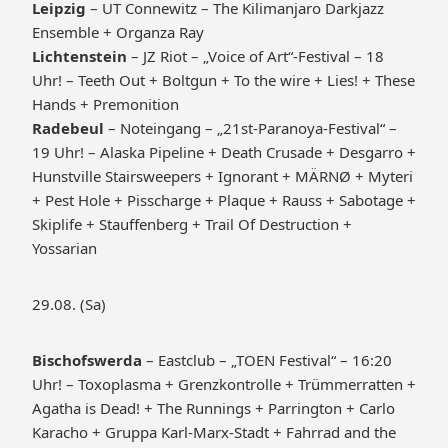
Leipzig
– UT Connewitz – The Kilimanjaro Darkjazz
Ensemble + Organza Ray
Lichtenstein
– JZ Riot – „Voice of Art“-Festival – 18
Uhr! – Teeth Out + Boltgun + To the wire + Lies! + These
Hands + Premonition
Radebeul
– Noteingang – „21st-Paranoya-Festival“ –
19 Uhr! – Alaska Pipeline + Death Crusade + Desgarro +
Hunstville Stairsweepers + Ignorant + MÄRNØ + Myteri
+ Pest Hole + Pisscharge + Plaque + Rauss + Sabotage +
Skiplife + Stauffenberg + Trail Of Destruction +
Yossarian
29.08. (Sa)
Bischofswerda
– Eastclub – „TOEN Festival“ – 16:20
Uhr! – Toxoplasma + Grenzkontrolle + Trümmerratten +
Agatha is Dead! + The Runnings + Parrington + Carlo
Karacho + Gruppa Karl-Marx-Stadt + Fahrrad and the