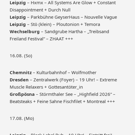
Leipzig
– Hxmx – All Systems Are Glow + Constant
Disappointment + Durch Null
Leipzig
– Parkbühne GeyserHaus – Nouvelle Vague
Leipzig
– Stö (klein) – Ploutonion + Temora
Wechselburg
– Sandgrube Hartha – „Treibsand
Freiland Festival“ – ZHAAT +++
16.08. (So)
Chemnitz
– Kulturbahnhof – Wolfmother
Dresden
– Zentralwerk (Foyer) – 19 Uhr! – Extreme
Muscle Relaxers + Gottesantöter_in
Großpösna
– Störmthaler See – „Highfield 2026“ –
Beatsteaks + Feine Sahne Fischfilet + Montreal +++
17.08. (Mo)