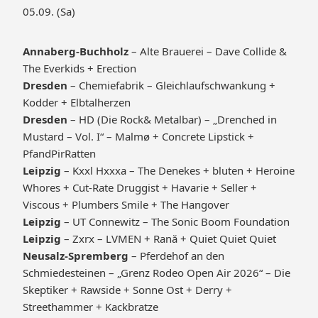
05.09. (Sa)
Annaberg-Buchholz
– Alte Brauerei – Dave Collide &
The Everkids + Erection
Dresden
– Chemiefabrik – Gleichlaufschwankung +
Kodder + Elbtalherzen
Dresden
– HD (Die Rock& Metalbar) – „Drenched in
Mustard – Vol. I“ – Malmø + Concrete Lipstick +
PfandPirRatten
Leipzig
– Kxxl Hxxxa – The Denekes + bluten + Heroine
Whores + Cut-Rate Druggist + Havarie + Seller +
Viscous + Plumbers Smile + The Hangover
Leipzig
– UT Connewitz – The Sonic Boom Foundation
Leipzig
– Zxrx – LVMEN + Rană + Quiet Quiet Quiet
Neusalz-Spremberg
– Pferdehof an den
Schmiedesteinen – „Grenz Rodeo Open Air 2026“ – Die
Skeptiker + Rawside + Sonne Ost + Derry +
Streethammer + Kackbratze