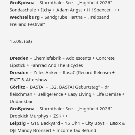
Großpösna
– Störmthaler See – „Highfield 2026“ –
Sondaschule + Itchy + Adam Angst + Hi! Spencer +++
Wechselburg
– Sandgrube Hartha – „Treibsand
Freiland Festival“
15.08. (Sa)
Dresden
– Chemiefabrik – Adolescents + Concrete
Lipstick + Fahrrad And The Bicycles
Dresden
– Zilles Anker – RosaC (Record Release) +
FIXIT & Aftershow
Görlitz
– BASTA! – „32. BASTA! Geburtstag“ – dr
fleischman + Belligerence + Easy Living + Life Demise +
Undankbar
Großpösna
– Störmthaler See – „Highfield 2026“ –
Dropkick Murphys + ZSK +++
Leipzig
– G16 Backyard – 15 Uhr! – City Boys + Læxx &
DJs Mandy Bronsert + Income Tax Refund