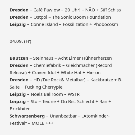
Dresden
– Café Pawlow – 20 Uhr! – NÃO + Siff Schiss
Dresden
– Ostpol – The Sonic Boom Foundation
Leipzig
– Conne Island – Fossilization + Phobocosm
04.09. (Fr)
Bautzen
– Steinhaus – Acht Eimer Hühnerherzen
Dresden
– Chemiefabrik – Gleichmacher (Record
Release) + Craven Idol + White Hat + Hieron
Dresden
– HD (Die Rock& Metalbar) – Kackbratze + B-
Saite + Fucking Cherrypie
Leipzig
– Noels Ballroom – WSTR
Leipzig
– Stö – Teigne + Du Bist Schlecht + Ran +
Brickbiter
Schwarzenberg
– Unanbeatbar – „Atomkinder-
Festival“ – MOLE +++