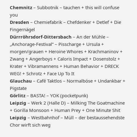
Chemnitz
– Subbotnik – tauchen + this will confuse
you
Dresden
– Chemiefabrik – Chefdenker + Detlef + Die
Fingernägel
Dürrröhrsdorf-Dittersbach
– An der Mühle –
„Anchorage-Festival“ – Pisscharge + Ursula +
morgen/grauen + Heroine Whores + Krachmaninov +
Zwang + Angerboys + Caloris Impact + Dosenstolz +
Krater + Vibramannens + Human Behavior + DRECK
WEG! + Schrotz + Face Up To It
Glauchau
– Café Taktlos – Normalböse + Undankbar +
Pigstate
Görlitz
– BASTA! – YOK (pocketpunk)
Leipzig
– Werk 2 (Halle D) – Milking The Goatmachine
+ Gorilla Monsoon + Human Prey + One Minute Shit
Leipzig
– Westbahnhof – Müll – der bestaussehendste
Chor wirft sich weg