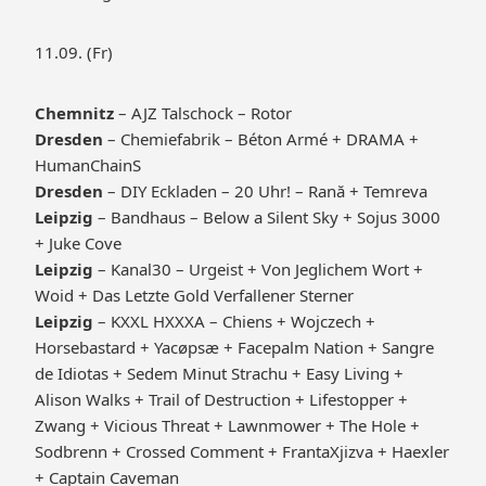
11.09. (Fr)
Chemnitz
– AJZ Talschock – Rotor
Dresden
– Chemiefabrik – Béton Armé + DRAMA +
HumanChainS
Dresden
– DIY Eckladen – 20 Uhr! – Rană + Temreva
Leipzig
– Bandhaus – Below a Silent Sky + Sojus 3000
+ Juke Cove
Leipzig
– Kanal30 – Urgeist + Von Jeglichem Wort +
Woid + Das Letzte Gold Verfallener Sterner
Leipzig
– KXXL HXXXA – Chiens + Wojczech +
Horsebastard + Yacøpsæ + Facepalm Nation + Sangre
de Idiotas + Sedem Minut Strachu + Easy Living +
Alison Walks + Trail of Destruction + Lifestopper +
Zwang + Vicious Threat + Lawnmower + The Hole +
Sodbrenn + Crossed Comment + FrantaXjizva + Haexler
+ Captain Caveman