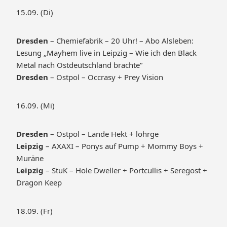
15.09. (Di)
Dresden
– Chemiefabrik – 20 Uhr! – Abo Alsleben:
Lesung „Mayhem live in Leipzig – Wie ich den Black
Metal nach Ostdeutschland brachte“
Dresden
– Ostpol – Occrasy + Prey Vision
16.09. (Mi)
Dresden
– Ostpol – Lande Hekt + lohrge
Leipzig
– AXAXI – Ponys auf Pump + Mommy Boys +
Muräne
Leipzig
– StuK – Hole Dweller + Portcullis + Seregost +
Dragon Keep
18.09. (Fr)