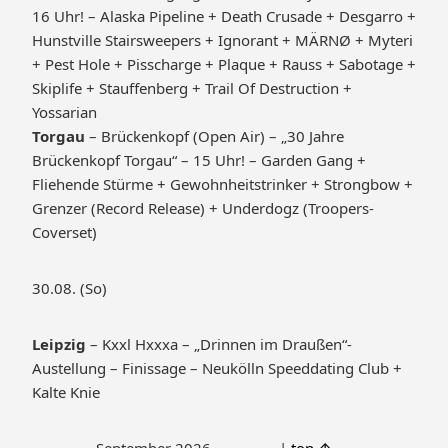
16 Uhr! – Alaska Pipeline + Death Crusade + Desgarro +
Hunstville Stairsweepers + Ignorant + MÄRNØ + Myteri
+ Pest Hole + Pisscharge + Plaque + Rauss + Sabotage +
Skiplife + Stauffenberg + Trail Of Destruction +
Yossarian
Torgau
– Brückenkopf (Open Air) – „30 Jahre
Brückenkopf Torgau“ – 15 Uhr! – Garden Gang +
Fliehende Stürme + Gewohnheitstrinker + Strongbow +
Grenzer (Record Release) + Underdogz (Troopers-
Coverset)
30.08. (So)
Leipzig
– Kxxl Hxxxa – „Drinnen im Draußen“-
Austellung – Finissage – Neukölln Speeddating Club +
Kalte Knie