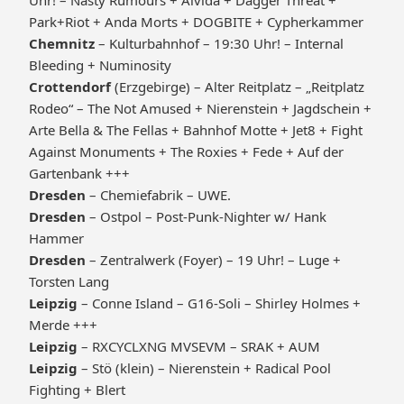
Uhr! – Nasty Rumours + Alvida + Dagger Threat +
Park+Riot + Anda Morts + DOGBITE + Cypherkammer
Chemnitz
– Kulturbahnhof – 19:30 Uhr! – Internal
Bleeding + Numinosity
Crottendorf
(Erzgebirge) – Alter Reitplatz – „Reitplatz
Rodeo“ – The Not Amused + Nierenstein + Jagdschein +
Arte Bella & The Fellas + Bahnhof Motte + Jet8 + Fight
Against Monuments + The Roxies + Fede + Auf der
Gartenbank +++
Dresden
– Chemiefabrik – UWE.
Dresden
– Ostpol – Post-Punk-Nighter w/ Hank
Hammer
Dresden
– Zentralwerk (Foyer) – 19 Uhr! – Luge +
Torsten Lang
Leipzig
– Conne Island – G16-Soli – Shirley Holmes +
Merde +++
Leipzig
– RXCYCLXNG MVSEVM – SRAK + AUM
Leipzig
– Stö (klein) – Nierenstein + Radical Pool
Fighting + Blert