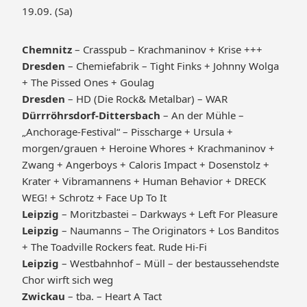
19.09. (Sa)
Chemnitz
– Crasspub – Krachmaninov + Krise +++
Dresden
– Chemiefabrik – Tight Finks + Johnny Wolga
+ The Pissed Ones + Goulag
Dresden
– HD (Die Rock& Metalbar) – WAR
Dürrröhrsdorf-Dittersbach
– An der Mühle –
„Anchorage-Festival“ – Pisscharge + Ursula +
morgen/grauen + Heroine Whores + Krachmaninov +
Zwang + Angerboys + Caloris Impact + Dosenstolz +
Krater + Vibramannens + Human Behavior + DRECK
WEG! + Schrotz + Face Up To It
Leipzig
– Moritzbastei – Darkways + Left For Pleasure
Leipzig
– Naumanns – The Originators + Los Banditos
+ The Toadville Rockers feat. Rude Hi-Fi
Leipzig
– Westbahnhof – Müll – der bestaussehendste
Chor wirft sich weg
Zwickau
– tba. – Heart A Tact