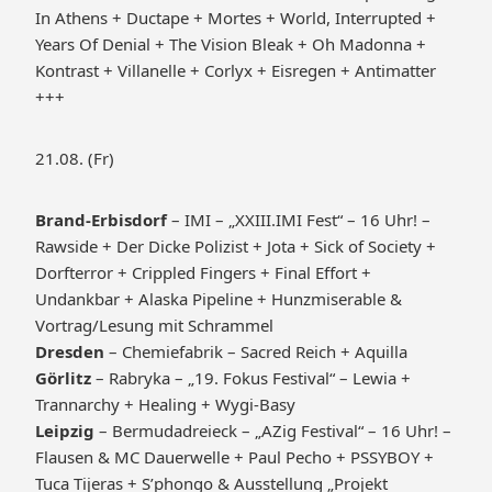
In Athens + Ductape + Mortes + World, Interrupted +
Years Of Denial + The Vision Bleak + Oh Madonna +
Kontrast + Villanelle + Corlyx + Eisregen + Antimatter
+++
21.08. (Fr)
Brand-Erbisdorf
– IMI – „XXIII.IMI Fest“ – 16 Uhr! –
Rawside + Der Dicke Polizist + Jota + Sick of Society +
Dorfterror + Crippled Fingers + Final Effort +
Undankbar + Alaska Pipeline + Hunzmiserable &
Vortrag/Lesung mit Schrammel
Dresden
– Chemiefabrik – Sacred Reich + Aquilla
Görlitz
– Rabryka – „19. Fokus Festival“ – Lewia +
Trannarchy + Healing + Wygi-Basy
Leipzig
– Bermudadreieck – „AZig Festival“ – 16 Uhr! –
Flausen & MC Dauerwelle + Paul Pecho + PSSYBOY +
Tuca Tijeras + S’phongo & Ausstellung „Projekt