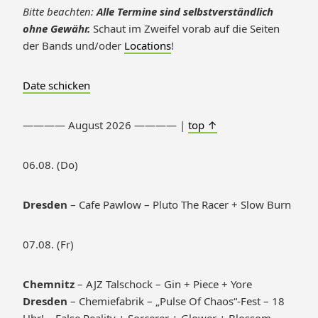
Bitte beachten:
Alle Termine sind selbstverständlich
ohne Gewähr.
Schaut im Zweifel vorab auf die Seiten
der Bands und/oder
Locations
!
Date schicken
———— August 2026 ———— |
top ↑
06.08. (Do)
Dresden
– Cafe Pawlow – Pluto The Racer + Slow Burn
07.08. (Fr)
Chemnitz
– AJZ Talschock – Gin + Piece + Yore
Dresden
– Chemiefabrik – „Pulse Of Chaos“-Fest – 18