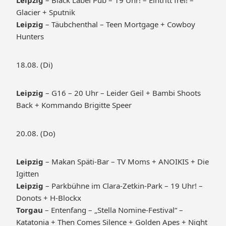
Leipzig
– Black Label Pub – 19 Uhr! – Eintritt frei! –
Glacier + Sputnik
Leipzig
– Täubchenthal – Teen Mortgage + Cowboy
Hunters
18.08. (Di)
Leipzig
– G16 – 20 Uhr – Leider Geil + Bambi Shoots
Back + Kommando Brigitte Speer
20.08. (Do)
Leipzig
– Makan Späti-Bar – TV Moms + ANOIKIS + Die
Igitten
Leipzig
– Parkbühne im Clara-Zetkin-Park – 19 Uhr! –
Donots + H-Blockx
Torgau
– Entenfang – „Stella Nomine-Festival“ –
Katatonia + Then Comes Silence + Golden Apes + Night