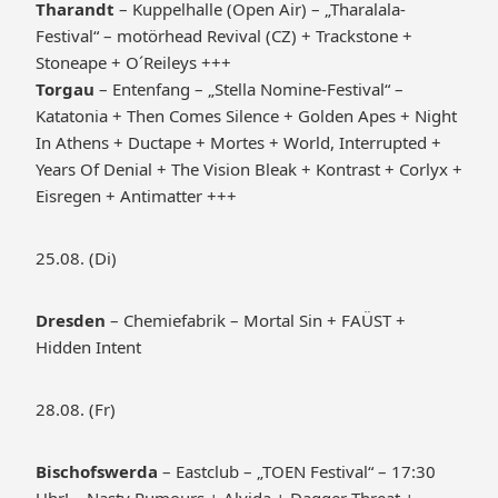
Tharandt
– Kuppelhalle (Open Air) – „Tharalala-
Festival“ – motörhead Revival (CZ) + Trackstone +
Stoneape + O´Reileys +++
Torgau
– Entenfang – „Stella Nomine-Festival“ –
Katatonia + Then Comes Silence + Golden Apes + Night
In Athens + Ductape + Mortes + World, Interrupted +
Years Of Denial + The Vision Bleak + Kontrast + Corlyx +
Eisregen + Antimatter +++
25.08. (Di)
Dresden
– Chemiefabrik – Mortal Sin + FAÜST +
Hidden Intent
28.08. (Fr)
Bischofswerda
– Eastclub – „TOEN Festival“ – 17:30