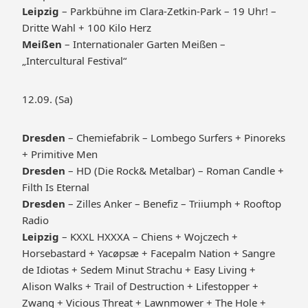
Leipzig
– Parkbühne im Clara-Zetkin-Park – 19 Uhr! –
Dritte Wahl + 100 Kilo Herz
Meißen
– Internationaler Garten Meißen –
„Intercultural Festival“
12.09. (Sa)
Dresden
– Chemiefabrik – Lombego Surfers + Pinoreks
+ Primitive Men
Dresden
– HD (Die Rock& Metalbar) – Roman Candle +
Filth Is Eternal
Dresden
– Zilles Anker – Benefiz – Triiumph + Rooftop
Radio
Leipzig
– KXXL HXXXA – Chiens + Wojczech +
Horsebastard + Yacøpsæ + Facepalm Nation + Sangre
de Idiotas + Sedem Minut Strachu + Easy Living +
Alison Walks + Trail of Destruction + Lifestopper +
Zwang + Vicious Threat + Lawnmower + The Hole +