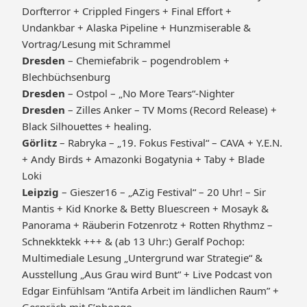
Dorfterror + Crippled Fingers + Final Effort +
Undankbar + Alaska Pipeline + Hunzmiserable &
Vortrag/Lesung mit Schrammel
Dresden
– Chemiefabrik – pogendroblem +
Blechbüchsenburg
Dresden
– Ostpol – „No More Tears“-Nighter
Dresden
– Zilles Anker – TV Moms (Record Release) +
Black Silhouettes + healing.
Görlitz
– Rabryka – „19. Fokus Festival“ – CAVA + Y.E.N.
+ Andy Birds + Amazonki Bogatynia + Taby + Blade
Loki
Leipzig
– Gieszer16 – „AZig Festival“ – 20 Uhr! – Sir
Mantis + Kid Knorke & Betty Bluescreen + Mosayk &
Panorama + Räuberin Fotzenrotz + Rotten Rhythmz –
Schnekktekk +++ & (ab 13 Uhr:) Geralf Pochop:
Multimediale Lesung „Untergrund war Strategie“ &
Ausstellung „Aus Grau wird Bunt“ + Live Podcast von
Edgar Einfühlsam “Antifa Arbeit im ländlichen Raum” +