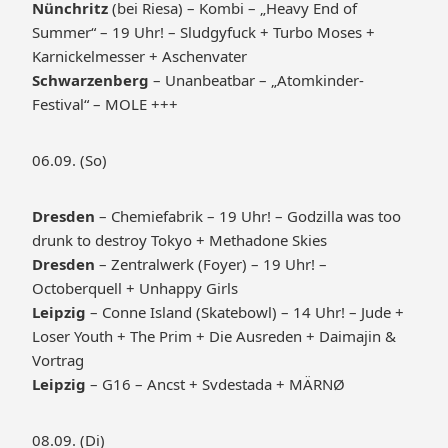
Nünchritz
(bei Riesa) – Kombi – „Heavy End of
Summer“ – 19 Uhr! – Sludgyfuck + Turbo Moses +
Karnickelmesser + Aschenvater
Schwarzenberg
– Unanbeatbar – „Atomkinder-
Festival“ – MOLE +++
06.09. (So)
Dresden
– Chemiefabrik – 19 Uhr! – Godzilla was too
drunk to destroy Tokyo + Methadone Skies
Dresden
– Zentralwerk (Foyer) – 19 Uhr! –
Octoberquell + Unhappy Girls
Leipzig
– Conne Island (Skatebowl) – 14 Uhr! – Jude +
Loser Youth + The Prim + Die Ausreden + Daimajin &
Vortrag
Leipzig
– G16 – Ancst + Svdestada + MÄRNØ
08.09. (Di)