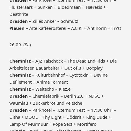
Dresden
– Parkhotel – „Eternum Fest“ – 17:30 Uhr! –
Fluisteraars + Sunken + Bloedmaan + Hæresis +
Deathrite
Dresden
– Zilles Anker – Schmutz
Plauen
– Alte Kaffeerösterei – A.C.K. + Antinorm + TrYst
26.09. (Sa)
Chemnitz
– AJZ Talschock – The Dead End Kids + Die
Arbeitslosen Bauarbeiter + Out of It + Boxplay
Chemnitz
– Kulturbahnhof – Cytotoxin + Devine
Defilement + Anime Torment
Chemnitz
– Weltecho – Klez.e
Dresden
– Chemiefabrik – Berlin 2.0 + N.T.Ä. +
waumiau + Zuckerbrot und Peitsche
Dresden
– Parkhotel – „Eternum Fest“ – 17:30 Uhr! –
Ultha + DOOL + Thy Light + Dödsrit + King Dude +
Lamp Of Murmuur + Rope Sect + Mortifero