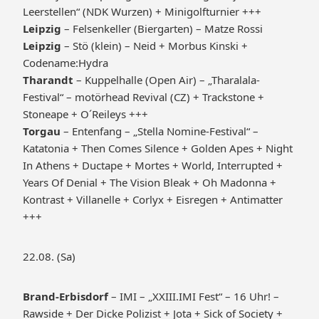
Leerstellen“ (NDK Wurzen) + Minigolfturnier +++
Leipzig
– Felsenkeller (Biergarten) – Matze Rossi
Leipzig
– Stö (klein) – Neid + Morbus Kinski +
Codename:Hydra
Tharandt
– Kuppelhalle (Open Air) – „Tharalala-
Festival“ – motörhead Revival (CZ) + Trackstone +
Stoneape + O´Reileys +++
Torgau
– Entenfang – „Stella Nomine-Festival“ –
Katatonia + Then Comes Silence + Golden Apes + Night
In Athens + Ductape + Mortes + World, Interrupted +
Years Of Denial + The Vision Bleak + Oh Madonna +
Kontrast + Villanelle + Corlyx + Eisregen + Antimatter
+++
22.08. (Sa)
Brand-Erbisdorf
– IMI – „XXIII.IMI Fest“ – 16 Uhr! –
Rawside + Der Dicke Polizist + Jota + Sick of Society +