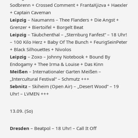
Sodbrenn + Crossed Comment + FrantaXjizva + Haexler
+ Captain Caveman
Leipzig
– Naumanns – Thee Flanders + Die Angst +
Grenzer + Biertoifel + Borgelt Beat
Leipzig
– Täubchenthal – „Sternburg Fanfest“ – 18 Uhr!
– 100 Kilo Herz + Baby Of The Bunch + FeurigSeinPeter
+ Black Silhouettes + Nivolos
Leipzig
– Zoxo – Johnny Notebook + Bound By
Endogamy + Thee Irma & Louise + Das Kinn
Meißen
– Internationaler Garten Meißen –
„Intercultural Festival“ – Schmutz +++
Sebnitz
– Skiheim (Open Air) – „Desert Wood“ – 19
Uhr! – LVMEN +++
13.09. (So)
Dresden
– Beatpol – 18 Uhr! – Call It Off