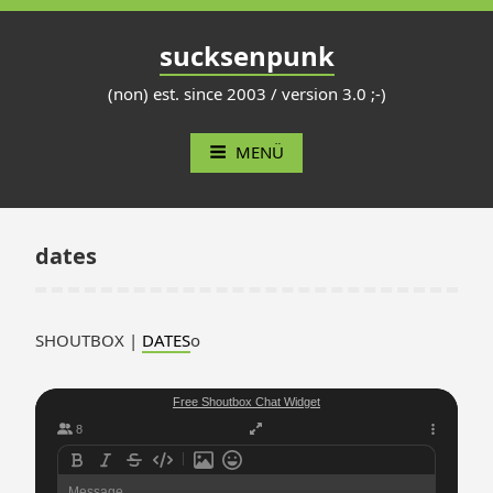
Zum
Inhalt
sucksenpunk
springen
(non) est. since 2003 / version 3.0 ;-)
MENÜ
dates
SHOUTBOX |
DATES
o