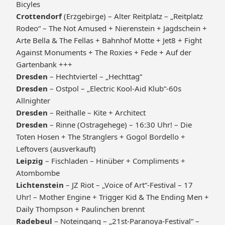
Bicyles
Crottendorf
(Erzgebirge) – Alter Reitplatz – „Reitplatz
Rodeo“ – The Not Amused + Nierenstein + Jagdschein +
Arte Bella & The Fellas + Bahnhof Motte + Jet8 + Fight
Against Monuments + The Roxies + Fede + Auf der
Gartenbank +++
Dresden
– Hechtviertel – „Hechttag“
Dresden
– Ostpol – „Electric Kool-Aid Klub“-60s
Allnighter
Dresden
– Reithalle – Kite + Architect
Dresden
– Rinne (Ostragehege) – 16:30 Uhr! – Die
Toten Hosen + The Stranglers + Gogol Bordello +
Leftovers (ausverkauft)
Leipzig
– Fischladen – Hinüber + Compliments +
Atombombe
Lichtenstein
– JZ Riot – „Voice of Art“-Festival – 17
Uhr! – Mother Engine + Trigger Kid & The Ending Men +
Daily Thompson + Paulinchen brennt
Radebeul
– Noteingang – „21st-Paranoya-Festival“ –