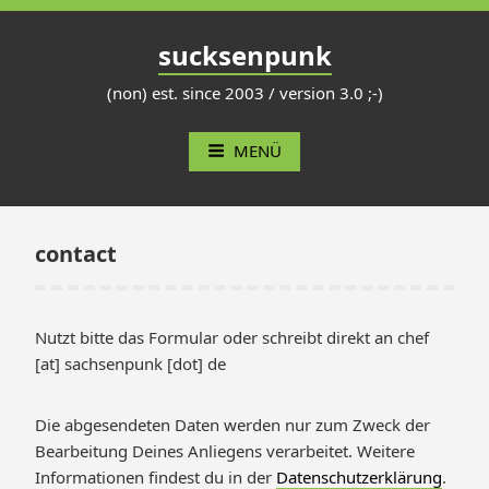
Zum
Inhalt
sucksenpunk
springen
(non) est. since 2003 / version 3.0 ;-)
MENÜ
contact
Nutzt bitte das Formular oder schreibt direkt an chef
[at] sachsenpunk [dot] de
Die abgesendeten Daten werden nur zum Zweck der
Bearbeitung Deines Anliegens verarbeitet. Weitere
Informationen findest du in der
Datenschutzerklärung
.