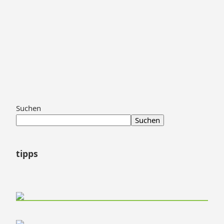
Zum
Suchen
Footer
Suchen
springen
tipps